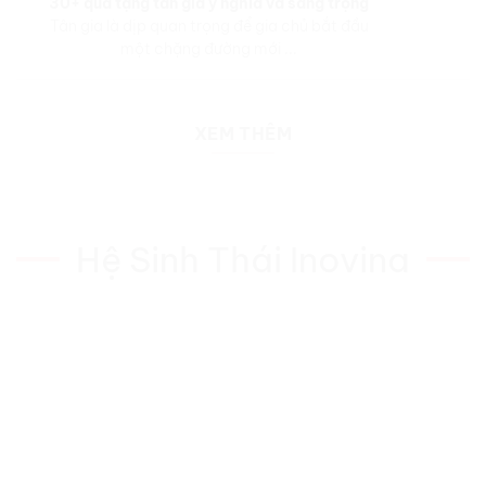
30+ quà tặng tân gia ý nghĩa và sang trọng
Tân gia là dịp quan trọng để gia chủ bắt đầu
một chặng đường mới ...
XEM THÊM
Hệ Sinh Thái Inovina