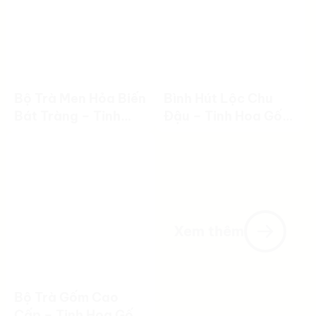
Bộ Trà Men Hỏa Biến
Bình Hút Lộc Chu
Bát Tràng – Tinh
Đậu – Tinh Hoa Gốm
Hoa Nghệ Thuật
Việt
Gốm Sứ
Xem thêm
Bộ Trà Gốm Cao
Cấp – Tinh Hoa Gốm