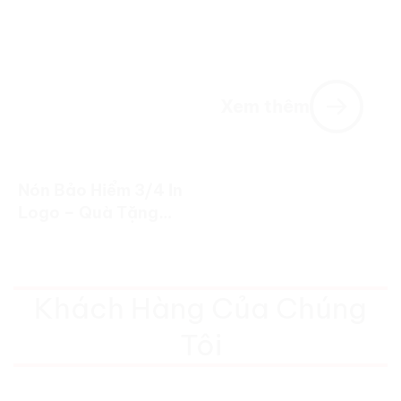
Doanh Nghiệp
logo theo yêu cầu.
Xem thêm
Nón Bảo Hiểm 3/4 In
Logo – Quà Tặng
Doanh Nghiệp Cao
Cấp
Khách Hàng Của Chúng
Tôi