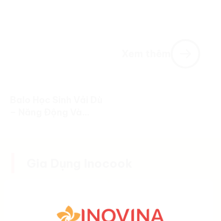
Xem thêm
Balo Học Sinh Vải Dù
– Năng Động Và
Tiện Dụng
Gia Dụng Inocook