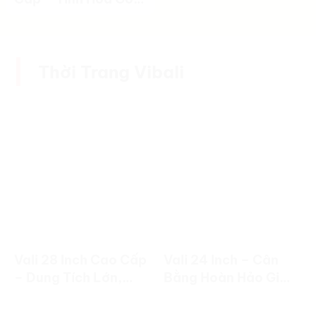
Việt Trong Từng Bộ
Sản Phẩm
Thời Trang Vibali
Vali 28 Inch Cao Cấp
Vali 24 Inch – Cân
– Dung Tích Lớn,
Bằng Hoàn Hảo Giữa
Bền Đẹp Cho
Dung Tích Và Tính
Chuyến Đi Dài Ngày
Linh Hoạt