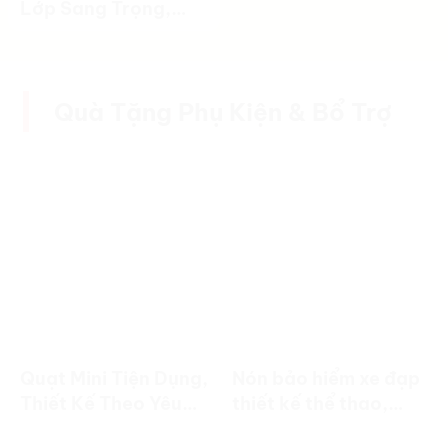
Lớp Sang Trọng,
Tiện Lợi Và Bền Bỉ
Quà Tặng Phụ Kiện & Bổ Trợ
Quạt Mini Tiện Dụng,
Nón bảo hiểm xe đạp
Thiết Kế Theo Yêu
thiết kế thể thao,
Cầu | Quà Tặng
trọng lượng nhẹ, in