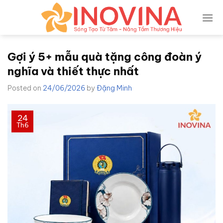
Skip
to
content
Gợi ý 5+ mẫu quà tặng công đoàn ý
nghĩa và thiết thực nhất
Posted on
24/06/2026
by
Đặng Minh
24
Th6