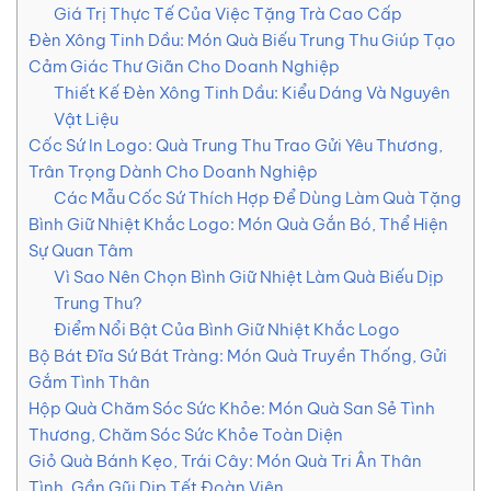
Giá Trị Thực Tế Của Việc Tặng Trà Cao Cấp
Đèn Xông Tinh Dầu: Món Quà Biếu Trung Thu Giúp Tạo
Cảm Giác Thư Giãn Cho Doanh Nghiệp
Thiết Kế Đèn Xông Tinh Dầu: Kiểu Dáng Và Nguyên
Vật Liệu
Cốc Sứ In Logo: Quà Trung Thu Trao Gửi Yêu Thương,
Trân Trọng Dành Cho Doanh Nghiệp
Các Mẫu Cốc Sứ Thích Hợp Để Dùng Làm Quà Tặng
Bình Giữ Nhiệt Khắc Logo: Món Quà Gắn Bó, Thể Hiện
Sự Quan Tâm
Vì Sao Nên Chọn Bình Giữ Nhiệt Làm Quà Biếu Dịp
Trung Thu?
Điểm Nổi Bật Của Bình Giữ Nhiệt Khắc Logo
Bộ Bát Đĩa Sứ Bát Tràng: Món Quà Truyền Thống, Gửi
Gắm Tình Thân
Hộp Quà Chăm Sóc Sức Khỏe: Món Quà San Sẻ Tình
Thương, Chăm Sóc Sức Khỏe Toàn Diện
Giỏ Quà Bánh Kẹo, Trái Cây: Món Quà Tri Ân Thân
Tình, Gần Gũi Dịp Tết Đoàn Viên