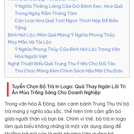
Ý Nghĩa Thiêng Liêng Của Giỏ Bánh Kẹo, Hoa Quả
Trong Ngày Rằm Tháng Tám
Các Loại Hoa Quả Tươi Ngon Thích Hợp Để Biếu
Tặng
Bình Hút Lộc: Món Quà Mang Ý Nghĩa Phong Thủy,
May Mắn Và Tài Lộc
Ý Nghĩa Phong Thủy Của Bình Hút Lộc Trong Văn
Hóa Người Việt
Nghệ Thuật Biếu Quà Trung Thu Ý Nhị Cho Đối Tác
Thư Chúc Mừng Kèm Chính Sách Hậu Mãi Chu Đáo
Tuyển Chọn Bộ Trà In Logo: Quà Thay Ngàn Lời Tri
Ân Mùa Trăng Sáng Cho Doanh Nghiệp
Trong văn hóa Á Đông, bên cạnh bánh Trung Thu thì bộ
trà mang ý nghĩa sâu sắc, thể hiện tình cảm gắn bó
giữa người thân và bạn bè. Chính vì thế, bộ trà in logo
làm quà biếu không những là một vật dụng dùng để
thưởng trà mà còn là một phương tiện quảng bá