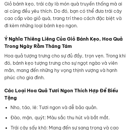
Giỏ bánh kẹo, trái cây là món quà truyền thống mà ai
ai cũng đều yêu thích. Do đó, bạn có thể đưa trái cây
cao cấp vào giỏ quà, trang trí theo cách đặc biệt và
đi kèm những loại bánh kẹo ngon.
Ý Nghĩa Thiêng Liêng Của Giỏ Bánh Kẹo, Hoa Quả
Trong Ngày Rằm Tháng Tám
Hoa quả tượng trưng cho sự đủ đầy, trọn vẹn. Trong khi
đó, bánh kẹo tượng trưng cho sự ngọt ngào và viên
mãn, mang đến những hy vọng thịnh vượng và hạnh
phúc cho gia đình.
Các Loại Hoa Quả Tươi Ngon Thích Hợp Để Biếu
Tặng
Nho, táo, lê: Tươi ngon và dễ bảo quản.
Đào, mận, quýt: Màu sắc thu hút và bắt mắt.
Trái cây sấy khô: Mang đến sự sang trọng và cao