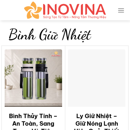
Skip
to
content
Bình Giữ Nhiệt
Bình Thủy Tinh –
Ly Giữ Nhiệt –
An Toàn, Sang
Giữ Nóng Lạnh