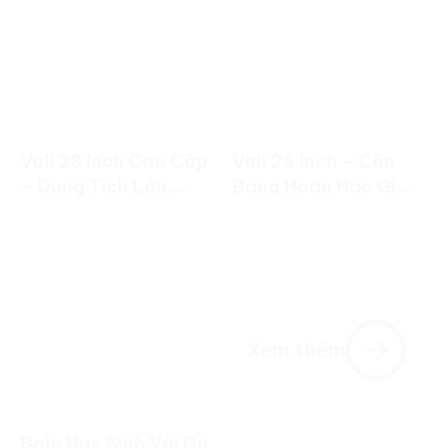
Vali 28 Inch Cao Cấp
Vali 24 Inch – Cân
– Dung Tích Lớn,
Bằng Hoàn Hảo Giữa
Bền Đẹp Cho
Dung Tích Và Tính
Chuyến Đi Dài Ngày
Linh Hoạt
Xem thêm
Balo Học Sinh Vải Dù