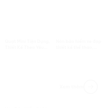
Quạt Mini Tiện Dụng,
Nón bảo hiểm xe đạp
Thiết Kế Theo Yêu
thiết kế thể thao,
Cầu | Quà Tặng
trọng lượng nhẹ, in
Doanh Nghiệp
logo theo yêu cầu.
Xem thêm