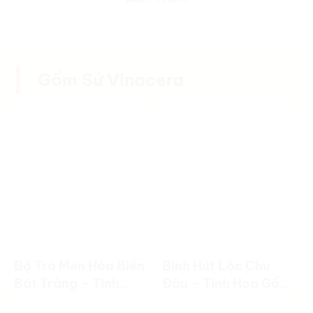
Gốm Sứ Vinacera
Bộ Trà Men Hỏa Biến
Bình Hút Lộc Chu
Bát Tràng – Tinh
Đậu – Tinh Hoa Gốm
Hoa Nghệ Thuật
Việt