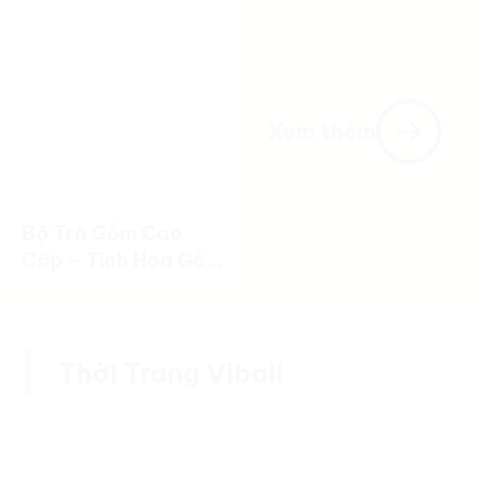
Gốm Sứ
Xem thêm
Bộ Trà Gốm Cao
Cấp – Tinh Hoa Gốm
Việt Trong Từng Bộ
Sản Phẩm
Thời Trang Vibali