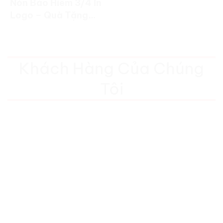
Nón Bảo Hiểm 3/4 In
Logo – Quà Tặng
Doanh Nghiệp Cao
Cấp
Khách Hàng Của Chúng
Tôi