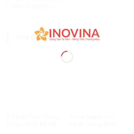
– Năng Động Và
Tiện Dụng
Gia Dụng Inocook
Nồi Inox Thân Đứng
Chảo Inox In Vân
3 Lớp. Thiết Kế Hiện
Chìm Chống Dính
Đại, Nấu Ăn Hiệu
Cao Cấp