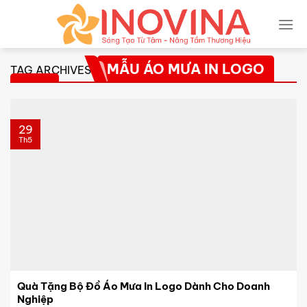
Skip
to
content
MẪU ÁO MƯA IN LOGO
TAG ARCHIVES:
ĐẸP
29
Th5
Quà Tặng Bộ Đồ Áo Mưa In Logo Dành Cho Doanh
Nghiệp