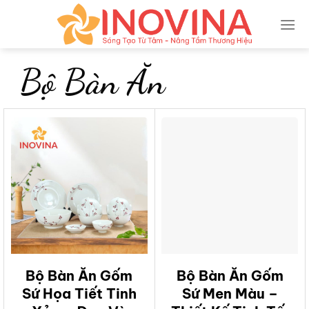
Skip
to
content
Bộ Bàn Ăn
Bộ Bàn Ăn Gốm
Bộ Bàn Ăn Gốm
Sứ Họa Tiết Tinh
Sứ Men Màu –