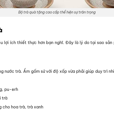
Bộ trà quà tặng cao cấp thể hiện sự trân trọng
à
u lợi ích thiết thực hơn bạn nghĩ. Đây là lý do tại sao s
ng nước trà. Ấm gốm sứ với độ xốp vừa phải giúp duy trì nhi
ng, pu-erh
 trà
 cho hoa trà, trà xanh