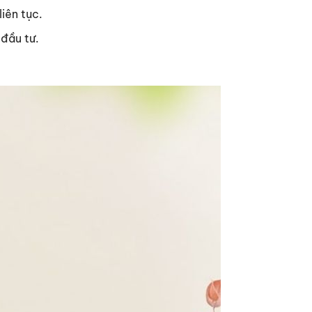
iên tục.
đầu tư.