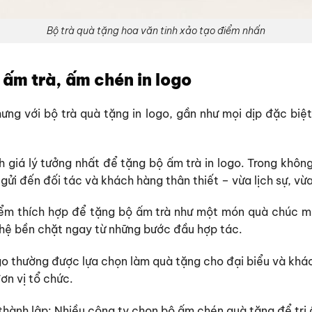
Bộ trà quà tặng hoa văn tinh xảo tạo điểm nhấn
 ấm trà, ấm chén in logo
ng với bộ trà quà tặng in logo, gần như mọi dịp đặc biệt 
h giá lý tưởng nhất để tặng bộ ấm trà in logo. Trong khô
 gửi đến đối tác và khách hàng thân thiết – vừa lịch sự, vừ
iểm thích hợp để tặng bộ ấm trà như một món quà chúc m
hệ bền chặt ngay từ những bước đầu hợp tác.
ogo thường được lựa chọn làm quà tặng cho đại biểu và kh
ơn vị tổ chức.
thành lập:
Nhiều công ty chọn bộ ấm chén quà tặng để tri 