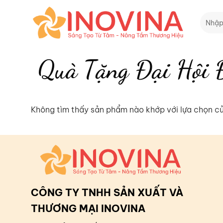
Skip
Tìm
to
kiếm:
content
Quà Tặng Đại Hội 
Không tìm thấy sản phẩm nào khớp với lựa chọn c
CÔNG TY TNHH SẢN XUẤT VÀ
THƯƠNG MẠI INOVINA