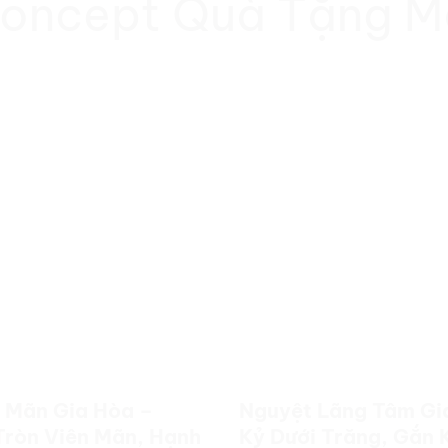
oncept Quà Tặng M
 Mãn Gia Hòa –
Nguyệt Lãng Tâm Gia
Tròn Viên Mãn, Hạnh
Kỷ Dưới Trăng, Gắn 