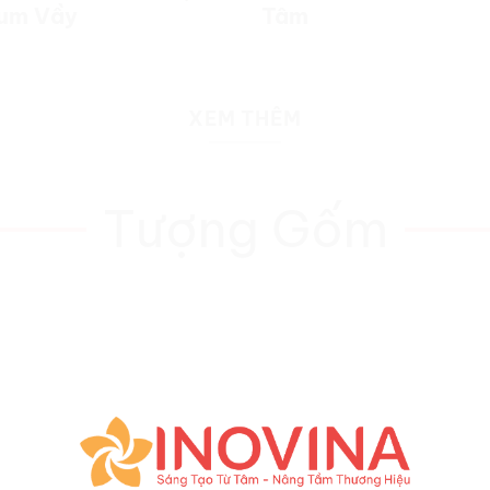
um Vầy
Tâm
XEM THÊM
Tượng Gốm