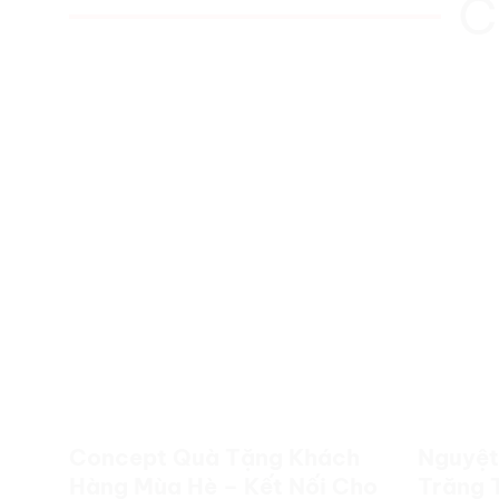
C
Concept Quà Tặng Khách
Nguyệt
Hàng Mùa Hè – Kết Nối Cho
Trăng 