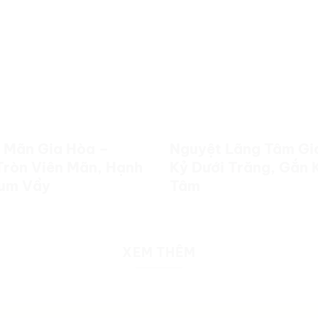
 Mãn Gia Hòa –
Nguyệt Lãng Tâm Gia
Tròn Viên Mãn, Hạnh
Kỷ Dưới Trăng, Gắn 
um Vầy
Tâm
XEM THÊM