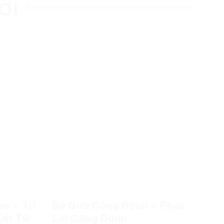
ới
o – Tri
Bộ Quà Công Đoàn – Phúc
Gi
Kết Từ
Lợi Công Đoàn