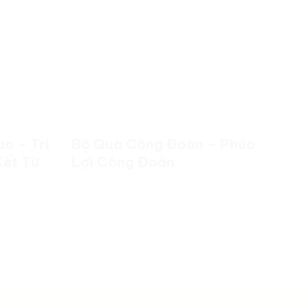
o – Tri
Bộ Quà Công Đoàn – Phúc
Bộ
Kết Từ
Lợi Công Đoàn
Tr
Th