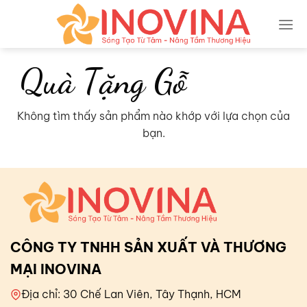
Skip
to
content
Quà Tặng Gỗ
Không tìm thấy sản phẩm nào khớp với lựa chọn của
bạn.
CÔNG TY TNHH SẢN XUẤT VÀ THƯƠNG
MẠI INOVINA
Địa chỉ: 30 Chế Lan Viên, Tây Thạnh, HCM