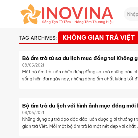
Skip
Tìm
to
kiếm:
content
KHÔNG GIAN TRÀ VIỆT
TAG ARCHIVES:
Bộ ấm trà tử sa du lịch mục đồng tại Không g
08/06/2021
Một bộ ấm trà luôn chứa đựng đằng sau nó những câu ch
sống hiện đại ngày nay, những dòng ấm chất lượng tốt đư
Bộ ấm trà du lịch với hình ảnh mục đồng mới 
08/06/2021
Những dụng cụ trà đạo độc đáo luôn được giới thưởng trà
gian trà Việt. Mỗi một bộ ấm trà là một nét đẹp với chất .