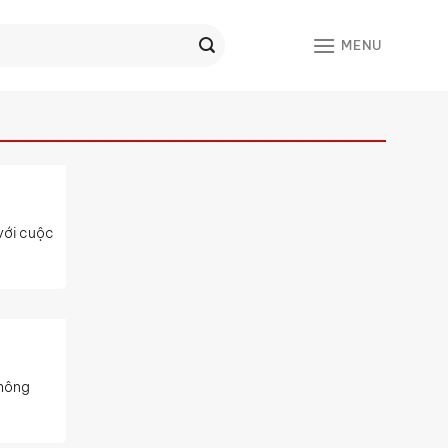
MENU
với cuộc
không