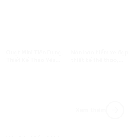
Quạt Mini Tiện Dụng,
Nón bảo hiểm xe đạp
Thiết Kế Theo Yêu
thiết kế thể thao,
Cầu | Quà Tặng
trọng lượng nhẹ, in
Doanh Nghiệp
logo theo yêu cầu.
Xem thêm