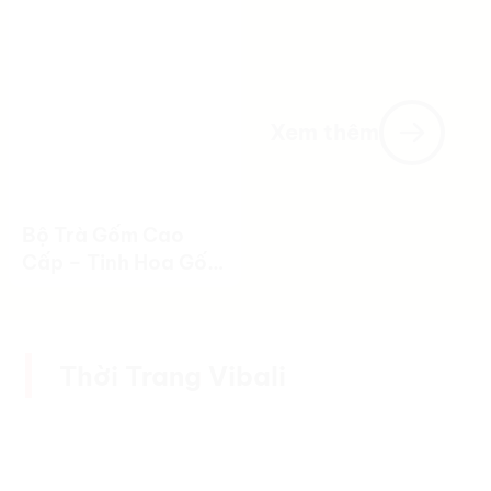
Gốm Sứ
Xem thêm
Bộ Trà Gốm Cao
Cấp – Tinh Hoa Gốm
Việt Trong Từng Bộ
Sản Phẩm
Thời Trang Vibali