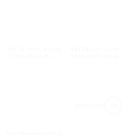
Vali 28 Inch Cao Cấp
Vali 24 Inch – Cân
– Dung Tích Lớn,
Bằng Hoàn Hảo Giữa
Bền Đẹp Cho
Dung Tích Và Tính
Chuyến Đi Dài Ngày
Linh Hoạt
Xem thêm
Balo Học Sinh Vải Dù