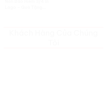
Nón Bảo Hiểm 3/4 In
Logo – Quà Tặng
Doanh Nghiệp Cao
Cấp
Khách Hàng Của Chúng
Tôi