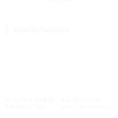
Gốm Sứ Vinacera
Bộ Trà Men Hỏa Biến
Bình Hút Lộc Chu
Bát Tràng – Tinh
Đậu – Tinh Hoa Gốm
Hoa Nghệ Thuật
Việt