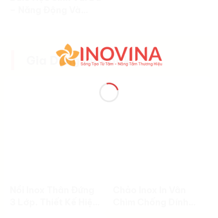
– Năng Động Và
Tiện Dụng
Gia Dụng Inocook
Nồi Inox Thân Đứng
Chảo Inox In Vân
3 Lớp. Thiết Kế Hiện
Chìm Chống Dính
Đại, Nấu Ăn Hiệu
Cao Cấp