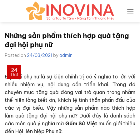
Skip
to
content
Những sản phẩm thích hợp quà tặng
đại hội phụ nữ
Posted on
24/03/2021
by
admin
24
Th3
Đại hội phụ nữ là sự kiện chính trị có ý nghĩa to lớn với
nhiều nhiệm vụ, nội dung cần triển khai. Trong đó
chuyên mục tặng quà đóng vai trò quan trọng nhằm
thể hiện lòng biết ơn, khích lệ tinh thần phấn đấu của
các vị đại biểu. Vậy những sản phẩm nào thích hợp
làm
quà tặng đại hội phụ nữ
? Dưới đây là danh sách
các món quà ý nghĩa mà
Gốm Sứ Việt
muốn giới thiệu
đến Hội liên hiệp Phụ nữ.