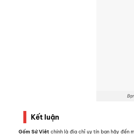
Bạn
Kết luận
Gốm Sứ Việt
chính là địa chỉ uy tín bạn hãy đế