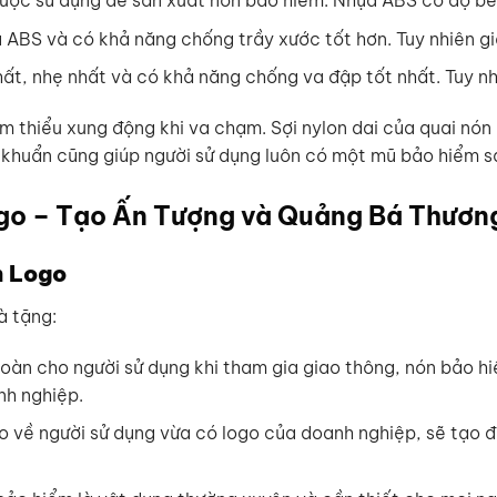
 được sử dụng để sản xuất nón bảo hiểm. Nhựa ABS có độ bề
ựa ABS và có khả năng chống trầy xước tốt hơn. Tuy nhiên 
hất, nhẹ nhất và có khả năng chống va đập tốt nhất. Tuy nh
m thiểu xung động khi va chạm. Sợi nylon dai của quai nó
g khuẩn cũng giúp người sử dụng luôn có một mũ bảo hiểm s
go – Tạo Ấn Tượng và Quảng Bá Thươn
n Logo
à tặng:
toàn cho người sử dụng khi tham gia giao thông, nón bảo 
nh nghiệp.
 về người sử dụng vừa có logo của doanh nghiệp, sẽ tạo đ