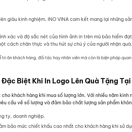
iên giàu kinh nghiệm, INO VINA cam kết mang lại những s
ính xác và độ sắc nét của hình ảnh in trên mũ bảo hiểm đạ
ột cách chân thực và thu hút sự chú ý của người nhận quà.
ể tri ân khách hàng, đối tác hay nhân viên mà còn là biện pháp qua
Đặc Biệt Khi In Logo Lên Quà Tặng Tại
t cho khách hàng khi mua số lượng lớn. Với nhiều năm kin
 yêu cầu về số lượng và đảm bảo chất lượng sản phẩm khôn
ng ty, doanh nghiệp.
 đảm bảo mức chiết khấu cao nhất cho khách hàng khi sử dụng