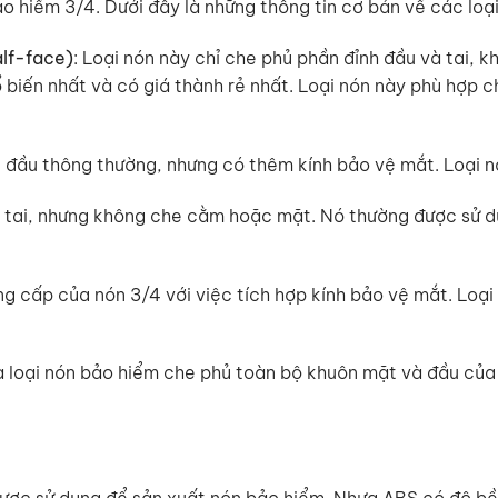
o hiểm 3/4. Dưới đây là những thông tin cơ bản về các loại
alf-face)
: Loại nón này chỉ che phủ phần đỉnh đầu và tai,
hổ biến nhất và có giá thành rẻ nhất. Loại nón này phù hợp 
a đầu thông thường, nhưng có thêm kính bảo vệ mắt. Loại nó
à tai, nhưng không che cằm hoặc mặt. Nó thường được sử d
ng cấp của nón 3/4 với việc tích hợp kính bảo vệ mắt. Loại
là loại nón bảo hiểm che phủ toàn bộ khuôn mặt và đầu củ