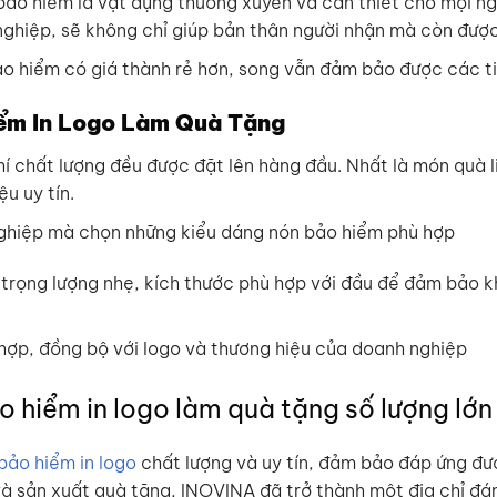
bảo hiểm là vật dụng thường xuyên và cần thiết cho mọi ngư
ghiệp, sẽ không chỉ giúp bản thân người nhận mà còn được 
ảo hiểm có giá thành rẻ hơn, song vẫn đảm bảo được các t
iểm In Logo Làm Quà Tặng
hí chất lượng đều được đặt lên hàng đầu. Nhất là món quà 
u uy tín.
nghiệp mà chọn những kiểu dáng nón bảo hiểm phù hợp
trọng lượng nhẹ, kích thước phù hợp với đầu để đảm bảo khô
ợp, đồng bộ với logo và thương hiệu của doanh nghiệp
o hiểm in logo làm quà tặng số lượng lớ
bảo hiểm in logo
chất lượng và uy tín, đảm bảo đáp ứng đượ
 và sản xuất quà tặng, INOVINA đã trở thành một địa chỉ đ