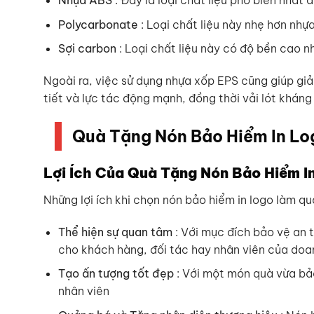
Nhựa ABS
: Đây là loại chất liệu phổ biến nhất
Polycarbonate
: Loại chất liệu này nhẹ hơn nh
Sợi carbon
: Loại chất liệu này có độ bền cao n
Ngoài ra, việc sử dụng nhựa xốp EPS cũng giúp giả
tiết và lực tác động mạnh, đồng thời vải lót khán
Quà Tặng Nón Bảo Hiểm In Lo
Lợi Ích Của Quà Tặng Nón Bảo Hiểm I
Những lợi ích khi chọn nón bảo hiểm in logo làm qu
Thể hiện sự quan tâm
: Với mục đích bảo vệ an 
cho khách hàng, đối tác hay nhân viên của doa
Tạo ấn tượng tốt đẹp
: Với một món quà vừa bảo
nhân viên