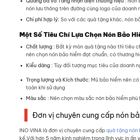
Quảng bá và Tăng nhận diện thương hiệu
: Nón 
nón lưu thông trên đường cùng logo của doanh n
Chi phí hợp lý:
So với các quà tặng khác, nón b
Một Số Tiêu Chí Lựa Chọn Nón Bảo H
Chất lượng
: Bất kỳ mòn quà tặng nào thì tiêu c
nên chọn nón bảo hiểm đạt chuẩn, có thương hiệ
Kiểu dáng
: Tùy đối tượng mục tiêu của doanh 
Trọng lượng và Kích thước
: Mũ bảo hiểm nên có 
toàn khi sử dụng
Màu sắc
: Nên chọn màu sắc nón bảo hiểm phù h
Đơn vị chuyên cung cấp nón bả
INO VINA là đơn vị chuyên cung cấp
quà tặng nón 
kế.Với hơn 5 năm kinh nghiệm trong lĩnh vực in ấn