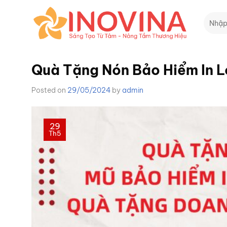
Skip
Tìm
to
kiếm:
content
Quà Tặng Nón Bảo Hiểm In 
Posted on
29/05/2024
by
admin
29
Th5