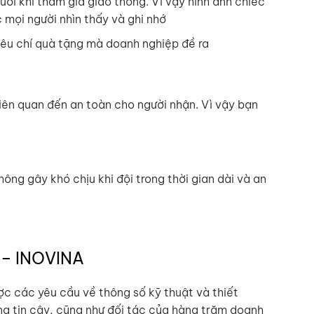
ời khi tham gia giao thông. Vì vậy hình ảnh chiếc
mọi người nhìn thấy và ghi nhớ
iêu chí quà tặng mà doanh nghiệp đề ra
liên quan đến an toàn cho người nhận. Vì vậy bạn
ng gây khó chịu khi đội trong thời gian dài và an
n – INOVINA
c các yêu cầu về thông số kỹ thuật và thiết
áng tin cậy, cũng như đối tác của hàng trăm doanh