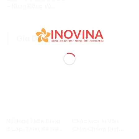
– Năng Động Và
Tiện Dụng
Gia Dụng Inocook
Nồi Inox Thân Đứng
Chảo Inox In Vân
3 Lớp. Thiết Kế Hiện
Chìm Chống Dính
Đại, Nấu Ăn Hiệu
Cao Cấp