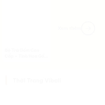
Gốm Sứ
Xem thêm
Bộ Trà Gốm Cao
Cấp – Tinh Hoa Gốm
Việt Trong Từng Bộ
Sản Phẩm
Thời Trang Vibali