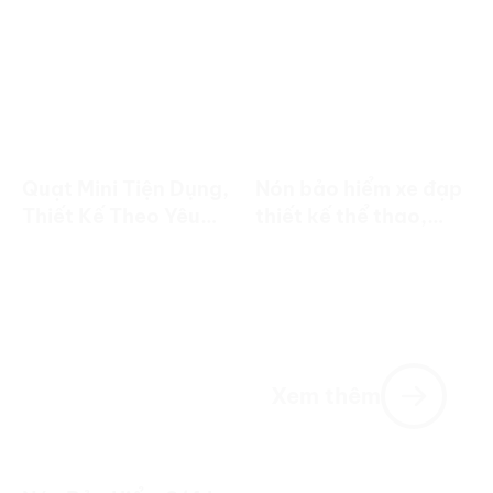
Quạt Mini Tiện Dụng,
Nón bảo hiểm xe đạp
Thiết Kế Theo Yêu
thiết kế thể thao,
Cầu | Quà Tặng
trọng lượng nhẹ, in
Doanh Nghiệp
logo theo yêu cầu.
Xem thêm