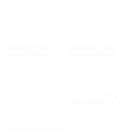
Vali 28 Inch Cao Cấp
Vali 24 Inch – Cân
– Dung Tích Lớn,
Bằng Hoàn Hảo Giữa
Bền Đẹp Cho
Dung Tích Và Tính
Chuyến Đi Dài Ngày
Linh Hoạt
Xem thêm
Balo Học Sinh Vải Dù