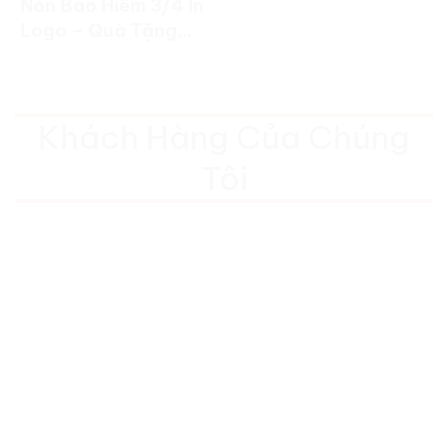
Nón Bảo Hiểm 3/4 In
Logo – Quà Tặng
Doanh Nghiệp Cao
Cấp
Khách Hàng Của Chúng
Tôi