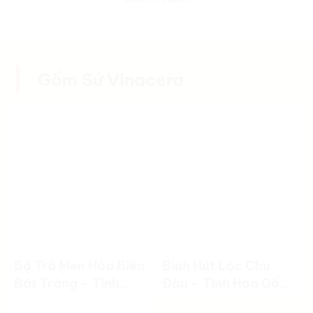
Gốm Sứ Vinacera
Bộ Trà Men Hỏa Biến
Bình Hút Lộc Chu
Bát Tràng – Tinh
Đậu – Tinh Hoa Gốm
Hoa Nghệ Thuật
Việt