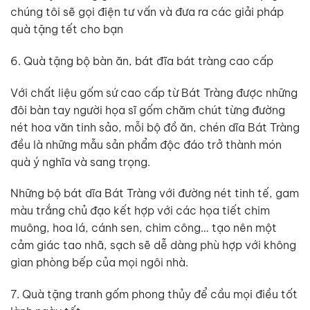
chúng tôi sẽ gọi điện tư vấn và đưa ra các giải pháp
quà tặng tết cho bạn
6. Quà tặng bộ bàn ăn, bát đĩa bát tràng cao cấp
Với chất liệu gốm sứ cao cấp từ Bát Tràng được những
đôi bàn tay người họa sĩ gốm chăm chút từng đường
nét hoa văn tinh sảo, mỗi bộ đồ ăn, chén dĩa Bát Tràng
đều là những mẫu sản phẩm độc đáo trở thành món
quà ý nghĩa và sang trọng.
Những bộ bát dĩa Bát Tràng với đường nét tinh tế, gam
màu trắng chủ đạo kết hợp với các họa tiết chim
muông, hoa lá, cánh sen, chim công… tạo nên một
cảm giác tao nhã, sạch sẽ dễ dàng phù hợp với không
gian phòng bếp của mọi ngôi nhà.
7. Quà tặng tranh gốm phong thủy để cầu mọi điều tốt