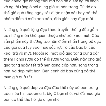
của chiếc giỏ không thôi mà còn ăn điểm người nhận
và người tặng ở nội dung giá trị bên trong. Từ đó có
thể giỏ quà tặng ngày tết được nhận xét hay có thể
chấm điểm ở mức cao cấp, đơn giản hay đẹp mắt.
Những giỏ quà tặng đẹp theo truyền thống đều gồm
có những món khá quen thuộc như trà, kẹo, mứt. Các
sản phẩm này thường tạo nên điểm nhấn trong bố cục
của gói quà tùy vào màu sắc rực rỡ của bao bì của
kẹo, trà và mứt. Ngoài ra, một giỏ quà tặng cũng cần
them 1 chai rượu có thể là rượu vang. Điều này cho giỏ
quà tặng ngày tết trở nên đẳng cấp hơn, sang trọng
hơn và đẹp mắt hơn. Bên cạnh đó bạn cũng có thể
mua giỏ quà tết
Những giỏ quà đẹp và độc đáo thế này có bán trong
các siêu thị coopmart, big C bạn nhé, với đủ mức giá
bạn có thể tha hồ lựa chọn nhé.