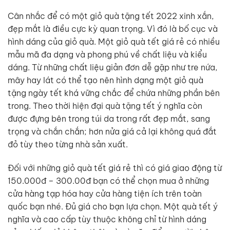
Cân nhắc để có một giỏ quà tặng tết 2022 xinh xắn,
đẹp mắt là điều cực kỳ quan trọng. Vì đó là bố cục và
hình dáng của giỏ quà. Một giỏ quà tết giá rẻ có nhiều
mẫu mã đa dạng và phong phú về chất liệu và kiểu
dáng. Từ những chất liệu giản đơn dễ gặp như tre nứa,
mây hay lát có thể tạo nên hình dạng một giỏ quà
tặng ngày tết khá vững chắc để chứa những phần bên
trong. Theo thời hiện đại quà tặng tết ý nghĩa còn
được đựng bên trong túi da trong rất đẹp mắt, sang
trọng và chắn chắn; hơn nửa giá cả lại không quá đắt
đỏ tùy theo từng nhà sản xuất.
Đối với những giỏ quà tết giá rẻ thì có giá giao động từ
150.000đ – 300.00đ bạn có thể chọn mua ở những
cửa hàng tạp hóa hay cửa hàng tiện ích trên toàn
quốc bạn nhé. Đủ giá cho bạn lựa chọn. Một quà tết ý
nghĩa và cao cấp tùy thuộc không chỉ từ hình dáng