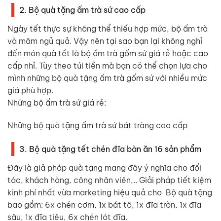
2. Bộ quà tặng ấm trà sứ cao cấp
Ngày tết thực sự không thể thiếu hợp mức, bộ ấm trà
và mâm ngủ quả. Vậy nên tại sao bạn lại không nghỉ
đến món quà tết là bộ ấm trà gốm sứ giá rẻ hoặc cao
cấp nhỉ. Tùy theo túi tiền mà bạn có thể chọn lựa cho
mình những bộ quà tặng ấm trà gốm sứ với nhiều mức
giá phù hợp.
Những bộ ấm trà sứ giá rẻ:
Những bộ quà tặng ấm trà sứ bát tràng cao cấp
3. Bộ quà tặng tết chén đĩa bàn ăn 16 sản phẩm
Đây là giả pháp quà tặng mang đây ý nghĩa cho đối
tác, khách hàng, công nhân viên,.. Giải pháp tiết kiệm
kinh phí nhất vừa marketing hiệu quả cho Bộ quà tặng
bao gồm: 6x chén cơm, 1x bát tô, 1x đĩa tròn, 1x đĩa
sâu, 1x đĩa tiêu, 6x chén lót đĩa.