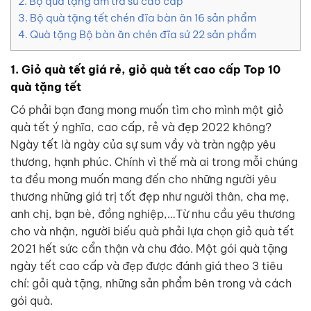
2. Bộ quà tặng ấm trà sứ cao cấp
3. Bộ quà tặng tết chén đĩa bàn ăn 16 sản phẩm
4. Quà tặng Bộ bàn ăn chén đĩa sứ 22 sản phẩm
1. Giỏ quà tết giá rẻ, giỏ quà tết cao cấp Top 10
quà tặng tết
Có phải bạn đang mong muốn tìm cho mình một giỏ
quà tết ý nghĩa, cao cấp, rẻ và đẹp 2022 không?
Ngày tết là ngày của sự sum vầy và tràn ngập yêu
thương, hạnh phúc. Chính vì thế mà ai trong mỗi chúng
ta đều mong muốn mang đến cho những người yêu
thương những giá trị tốt đẹp như người thân, cha mẹ,
anh chị, bạn bè, đồng nghiệp,…Từ nhu cầu yêu thương
cho và nhận, người biếu quà phải lựa chọn giỏ quà tết
2021 hết sức cẩn thận và chu đáo. Một gói quà tặng
ngày tết cao cấp và đẹp được đánh giá theo 3 tiêu
chí: gỏi quà tặng, những sản phẩm bên trong và cách
gói quà.